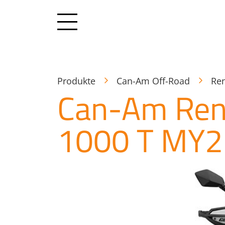
Produkte
Can-Am Off-Road
Re
Can-Am Ren
1000 T MY2