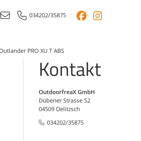
034202/35875
Outlander PRO XU T ABS
Kontakt
OutdoorfreaX GmbH
Dübener Strasse 52
04509 Delitzsch
034202/35875